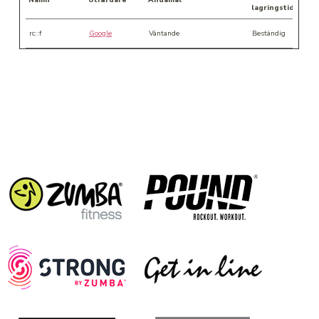
lagringstid
rc::f
Google
Väntande
Beständig