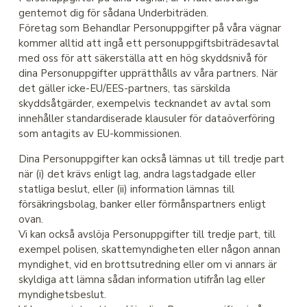
gentemot dig för sådana Underbiträden.
Företag som Behandlar Personuppgifter på våra vägnar
kommer alltid att ingå ett personuppgiftsbiträdesavtal
med oss för att säkerställa att en hög skyddsnivå för
dina Personuppgifter upprätthålls av våra partners. När
det gäller icke-EU/EES-partners, tas särskilda
skyddsåtgärder, exempelvis tecknandet av avtal som
innehåller standardiserade klausuler för dataöverföring
som antagits av EU-kommissionen.
Dina Personuppgifter kan också lämnas ut till tredje part
när (i) det krävs enligt lag, andra lagstadgade eller
statliga beslut, eller (ii) information lämnas till
försäkringsbolag, banker eller förmånspartners enligt
ovan.
Vi kan också avslöja Personuppgifter till tredje part, till
exempel polisen, skattemyndigheten eller någon annan
myndighet, vid en brottsutredning eller om vi annars är
skyldiga att lämna sådan information utifrån lag eller
myndighetsbeslut.