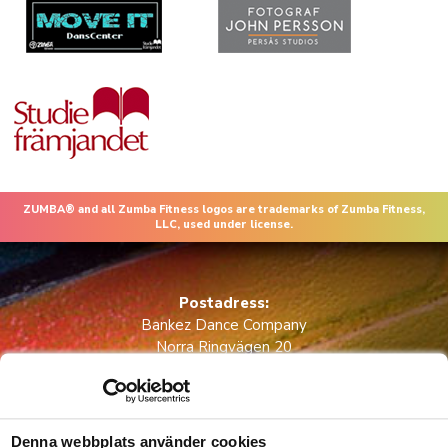
ZUMBA® and all Zumba Fitness logos are trademarks of Zumba Fitness,
LLC, used under license.
Postadress:
Bankez Dance Company
Norra Ringvägen 20
68134 Kristinehamn
Godkänd för F-skattsedel
Integritetspolicy
Denna webbplats använder cookies