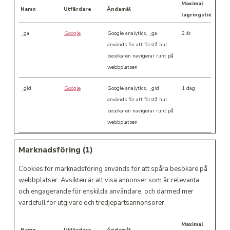
Maximal
Namn
Utfärdare
Ändamål
lagringstid
_ga
Google
Google analytics, _ga
2 år
används för att förstå hur
besökaren navigerar runt på
webbplatsen
_gid
Google
Google analytics, _gid
1 dag
används för att förstå hur
besökaren navigerar runt på
webbplatsen
Marknadsföring (1)
Cookies för marknadsföring används för att spåra besökare på
webbplatser. Avsikten är att visa annonser som är relevanta
och engagerande för enskilda användare, och därmed mer
värdefull för utgivare och tredjepartsannonsörer.
Maximal
Namn
Utfärdare
Ändamål