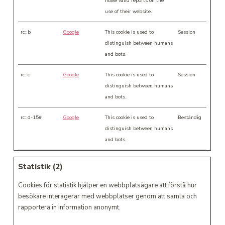
make valid reports on the
use of their website.
rc::b
Google
This cookie is used to
Session
distinguish between humans
and bots.
rc::c
Google
This cookie is used to
Session
distinguish between humans
and bots.
rc::d-15#
Google
This cookie is used to
Beständig
distinguish between humans
and bots.
Statistik (2)
Cookies för statistik hjälper en webbplatsägare att förstå hur
besökare interagerar med webbplatser genom att samla och
rapportera in information anonymt.