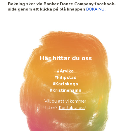
Bokning sker via Bankez Dance Company facebook-
sida genom att klicka på blå knappen
BOKA NU
.
Här hittar du oss
#Arvika
#Filipstad
#Karlskoga
#Kristinehamn
Vill du att vi kommer
till er?
Kontakta oss
!