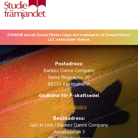
ZUMBA® and all Zumba Fitness logos are trademarks of Zumba Fitness,
LLC, used under license.
Postadress:
Bankez Dance Company
Norra Ringvägen 20
68134 Kristinehamn
Godkänd för F-skattsedel
Integritetspolicy
Besökadress:
Get In Line / Bankez Dance Company
Axvallagatan 3